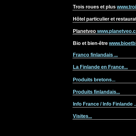
Trois roues et plus
www.tro
Hôtel particulier et restaur
Planetveo
www.planetveo.
Bio et bien-être
www.bioetbi
Franco finlandais ...
La Finlande en France...
Produits bretons
...
Produits finlandais...
Info France / Info Finlande ..
Visites...