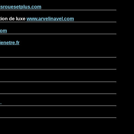
isrouesetplus.com
ation de luxe
www.arvelinavel.com
com
enetre.fr
.