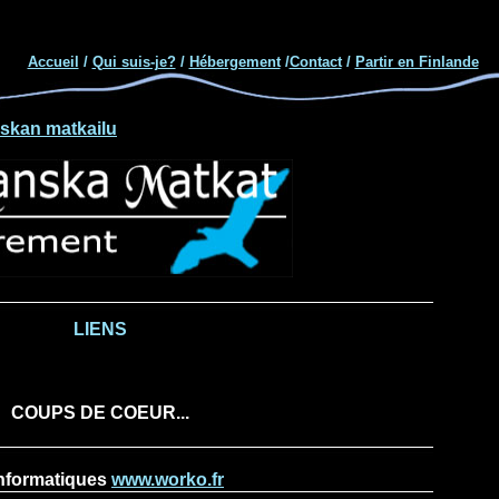
Accueil
/
Qui suis-je?
/
Hébergement
/
Contact
/
Partir en Finlande
skan matkailu
LIENS
COUPS DE COEUR...
informatiques
www.worko.fr