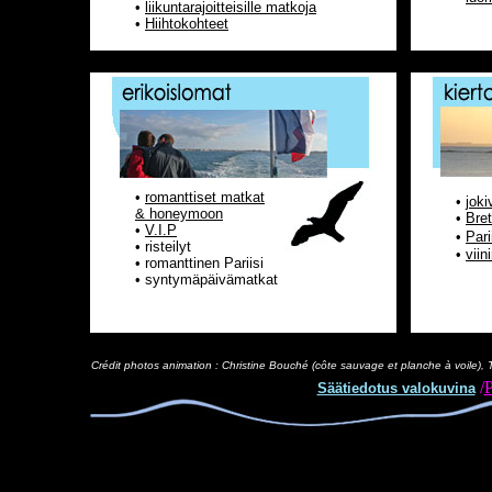
•
liikuntarajoitteisille matkoja
•
Hiihtokohteet
•
romanttiset matkat
•
joki
& honeymoon
•
Bret
•
V.I.P
•
Pari
• risteilyt
•
viin
• romanttinen Pariisi
•
s
yntymäpäivämatkat
Crédit photos animation : Christine Bouché (côte sauvage et planche à voile),
/
P
Säätiedotus valokuvina