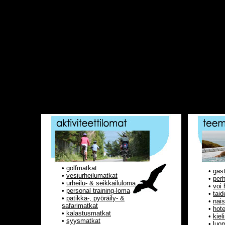
•
golfmatkat
•
gas
•
vesiurheilumatkat
•
per
•
urheilu- & seikkailuloma
•
voi 
•
personal training-loma
•
tai
•
patikka-, pyöräily- &
•
nai
safarimatkat
•
hote
•
kalastusmatkat
•
kiel
•
syysmatkat
•
luo