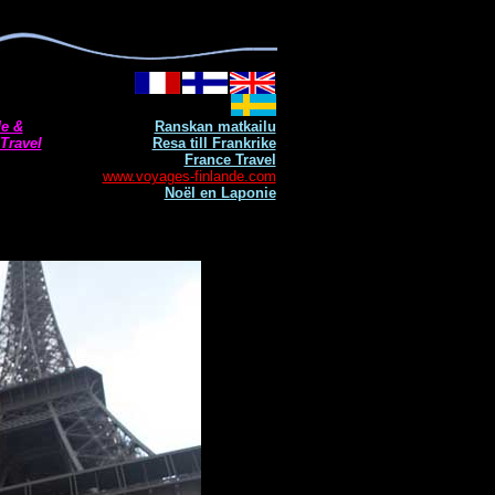
de &
Ranskan matkailu
Travel
Resa till Frankrike
France Travel
www.voyages-finlande.com
Noël en Laponie