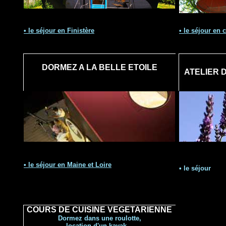
• le
séjour
en Finistère
• le
séjour
en c
DORMEZ A LA BELLE ETOILE
ATELIER 
• le
séjour en Maine et Loire
• le
séjour
COURS DE CUISINE VEGETARIENNE
Dormez dans une roulotte,
location d'un kayak...